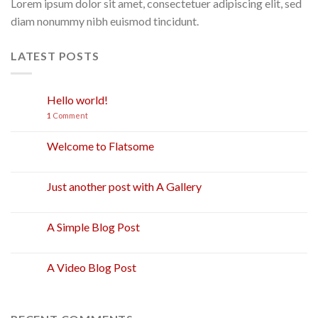
Lorem ipsum dolor sit amet, consectetuer adipiscing elit, sed
diam nonummy nibh euismod tincidunt.
LATEST POSTS
Hello world!
24
Kov
1
Comment
Welcome to Flatsome
19
Lap
Just another post with A Gallery
13
Spa
A Simple Blog Post
13
Spa
A Video Blog Post
01
Sau