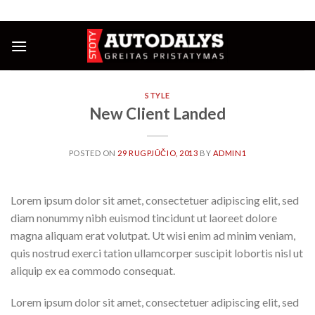
Skip
NUOLAIDOS IKI 25%
to
content
STYLE
New Client Landed
POSTED ON
29 RUGPJŪČIO, 2013
BY
ADMIN1
Lorem ipsum dolor sit amet, consectetuer adipiscing elit, sed
diam nonummy nibh euismod tincidunt ut laoreet dolore
magna aliquam erat volutpat. Ut wisi enim ad minim veniam,
quis nostrud exerci tation ullamcorper suscipit lobortis nisl ut
aliquip ex ea commodo consequat.
Lorem ipsum dolor sit amet, consectetuer adipiscing elit, sed