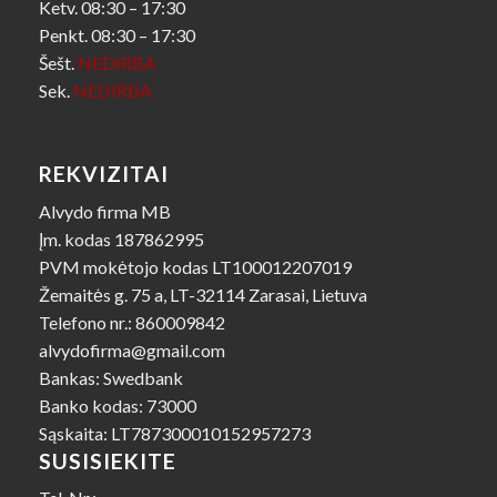
Ketv. 08:30 – 17:30
Penkt. 08:30 – 17:30
Šešt.
NEDIRBA
Sek.
NEDIRBA
REKVIZITAI
Alvydo firma MB
Įm. kodas 187862995
PVM mokėtojo kodas LT100012207019
Žemaitės g. 75 a, LT-32114 Zarasai, Lietuva
Telefono nr.: 860009842
alvydofirma@gmail.com
Bankas: Swedbank
Banko kodas: 73000
Sąskaita: LT787300010152957273
SUSISIEKITE