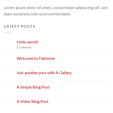
Lorem ipsum dolor sit amet, consectetuer adipiscing elit, sed
diam nonummy nibh euismod tincidunt.
LATEST POSTS
Hello world!
24
Kov
1
Comment
Welcome to Flatsome
19
Lap
Just another post with A Gallery
13
Spa
A Simple Blog Post
13
Spa
A Video Blog Post
01
Sau