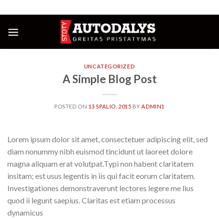
Skip
NUOLAIDOS IKI 25%
to
content
UNCATEGORIZED
A Simple Blog Post
POSTED ON
13 SPALIO, 2015
BY
ADMIN1
Lorem ipsum dolor sit amet, consectetuer adipiscing elit, sed
diam nonummy nibh euismod tincidunt ut laoreet dolore
magna aliquam erat volutpat.Typi non habent claritatem
insitam; est usus legentis in iis qui facit eorum claritatem.
Investigationes demonstraverunt lectores legere me lius
quod ii legunt saepius. Claritas est etiam processus
dynamicus