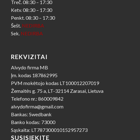
Treč. 08:30 – 17:30
Ketv. 08:30 – 17:30
Penkt. 08:30 – 17:30
Šešt.
NEDIRBA
Sek.
NEDIRBA
REKVIZITAI
Alvydo firma MB
Įm. kodas 187862995
PVM mokėtojo kodas LT100012207019
Žemaitės g. 75 a, LT-32114 Zarasai, Lietuva
Telefono nr.: 860009842
alvydofirma@gmail.com
Bankas: Swedbank
Banko kodas: 73000
Sąskaita: LT787300010152957273
SUSISIEKITE