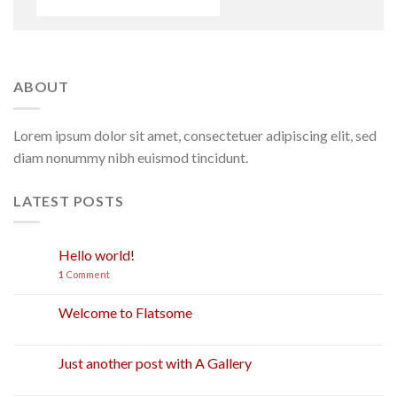
ABOUT
Lorem ipsum dolor sit amet, consectetuer adipiscing elit, sed
diam nonummy nibh euismod tincidunt.
LATEST POSTS
Hello world!
24
Kov
1
Comment
Welcome to Flatsome
19
Lap
Just another post with A Gallery
13
Spa