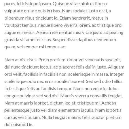
purus, id tristique ipsum. Quisque vitae nibh ut libero
vulputate ornare quis in risus. Nam sodales justo orci, a
bibendum risus tincidunt id. Etiam hendrerit, metus in
volutpat tempus, neque libero viverra lorem, ac tristique orci
augue eu metus. Aenean elementum nisi vitae justo adipiscing
gravida sit amet et risus. Suspendisse dapibus elementum
quam, vel semper mi tempus ac.
Nam at nisi risus. Proin pretium, dolor vel venenatis suscipit,
dui nunc tincidunt lectus, ac placerat felis dui in justo. Aliquam
orci velit, facilisis in facilisis non, scelerisque in massa. Integer
scelerisque odio nec eros sodales laoreet. Sed sed odio tellus.
In tristique felis ac facilisis tempor. Nunc non enim in dolor
congue pulvinar sed sed nisi. Mauris viverra convallis feugiat.
Nam at mauris laoreet, dictum leo at, tristique mi. Aenean
pellentesque justo vel diam elementum iaculis. Nam lobortis
cursus vestibulum. Nulla feugiat mauris felis, auctor pretium
dui euismod in.