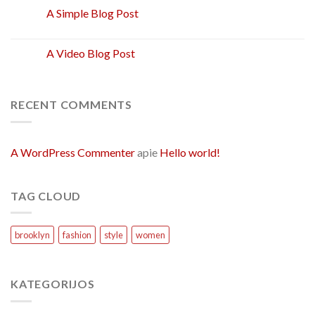
A Simple Blog Post
13
Spa
A Video Blog Post
01
Sau
RECENT COMMENTS
A WordPress Commenter
apie
Hello world!
TAG CLOUD
brooklyn
fashion
style
women
KATEGORIJOS