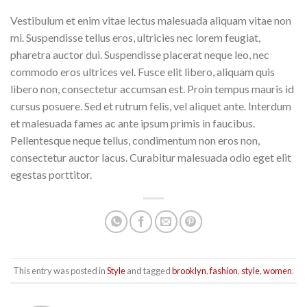
Vestibulum et enim vitae lectus malesuada aliquam vitae non
mi. Suspendisse tellus eros, ultricies nec lorem feugiat,
pharetra auctor dui. Suspendisse placerat neque leo, nec
commodo eros ultrices vel. Fusce elit libero, aliquam quis
libero non, consectetur accumsan est. Proin tempus mauris id
cursus posuere. Sed et rutrum felis, vel aliquet ante. Interdum
et malesuada fames ac ante ipsum primis in faucibus.
Pellentesque neque tellus, condimentum non eros non,
consectetur auctor lacus. Curabitur malesuada odio eget elit
egestas porttitor.
This entry was posted in
Style
and tagged
brooklyn
,
fashion
,
style
,
women
.