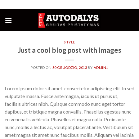
Skip
NUOLAIDOS IKI 25%
to
content
STYLE
Just a cool blog post with Images
POSTED ON
30 GRUODŽIO, 2013
BY
ADMIN1
Lorem ipsum dolor sit amet, consectetur adipiscing elit. In sed
vulputate massa. Fusce ante magna, iaculis ut purus ut,
facilisis ultrices nibh. Quisque commodo nunc eget tortor
dapibus, et tristique magna convallis. Phasellus egestas nunc
eu venenatis vehicula. Phasellus et magna nulla. Proin ante
nunc, mollis a lectus ac, volutpat placerat ante. Vestibulum sit
amet magna sit amet nunc faucibus mollis. Aliquam vel lacinia