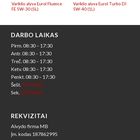
e
Variklio alyva Eurol Fluence
Variklio alyva Eurol Turbo DI
FE 5W-30 (5L)
5W-40 (1L)
DARBO LAIKAS
Pirm. 08:30 – 17:30
Antr. 08:30 – 17:30
Treč. 08:30 – 17:30
Ketv. 08:30 – 17:30
Penkt. 08:30 – 17:30
Šešt.
NEDIRBA
Sek.
NEDIRBA
REKVIZITAI
Alvydo firma MB
Įm. kodas 187862995