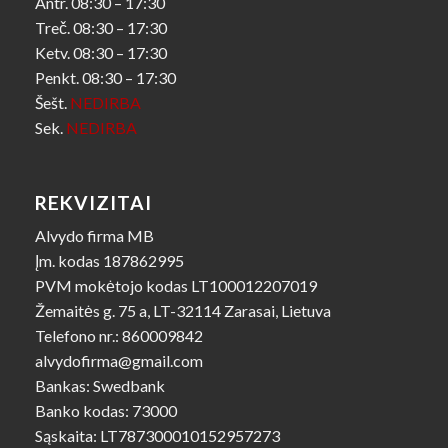
Antr. 08:30 – 17:30
Treč. 08:30 – 17:30
Ketv. 08:30 – 17:30
Penkt. 08:30 – 17:30
Šešt.
NEDIRBA
Sek.
NEDIRBA
REKVIZITAI
Alvydo firma MB
Įm. kodas 187862995
PVM mokėtojo kodas LT100012207019
Žemaitės g. 75 a, LT-32114 Zarasai, Lietuva
Telefono nr.: 860009842
alvydofirma@gmail.com
Bankas: Swedbank
Banko kodas: 73000
Sąskaita: LT787300010152957273