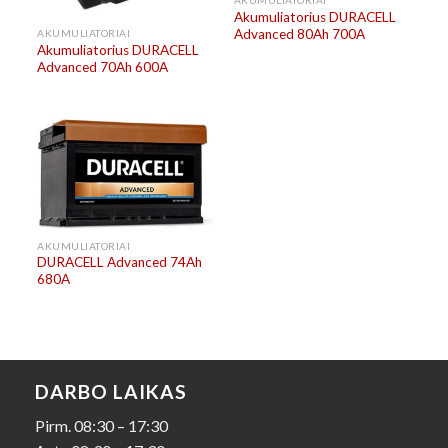
Akumuliatorius DURACELL
Advanced 80Ah 700A
AKUMULIATORIAI
Akumuliatorius DURACELL
Advanced 70Ah 600A
AKUMULIATORIAI
DURACELL Advanced 74Ah
680A
DARBO LAIKAS
Pirm. 08:30 – 17:30